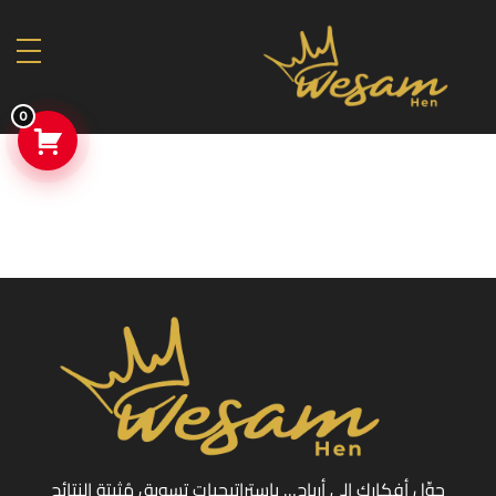
0
حوِّل أفكارك إلى أرباح… باستراتيجيات تسويق مُثبتة النتائج