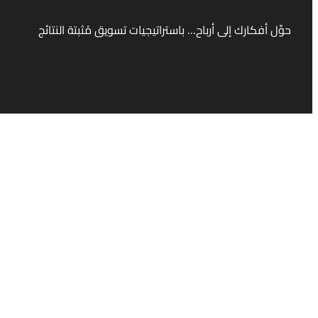
حوِّل أفكارك إلى أرباح… باستراتيجيات تسويق مُثبتة النتائج